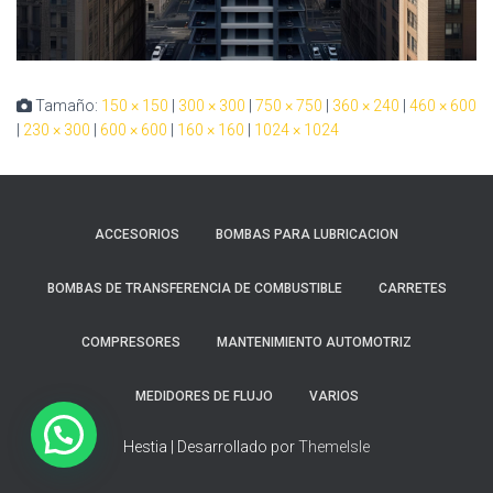
Tamaño:
150 × 150
|
300 × 300
|
750 × 750
|
360 × 240
|
460 × 600
|
230 × 300
|
600 × 600
|
160 × 160
|
1024 × 1024
ACCESORIOS
BOMBAS PARA LUBRICACION
BOMBAS DE TRANSFERENCIA DE COMBUSTIBLE
CARRETES
COMPRESORES
MANTENIMIENTO AUTOMOTRIZ
MEDIDORES DE FLUJO
VARIOS
Hestia | Desarrollado por
ThemeIsle