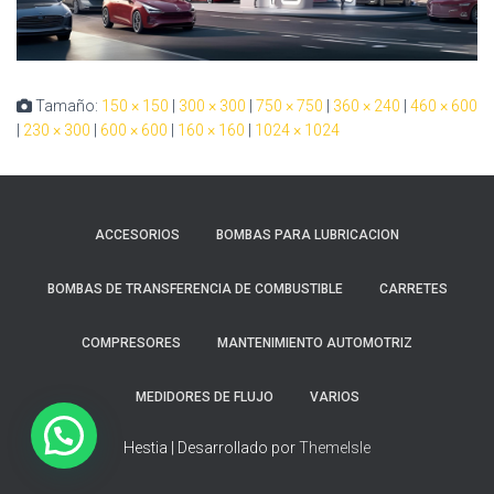
Tamaño:
150 × 150
|
300 × 300
|
750 × 750
|
360 × 240
|
460 × 600
|
230 × 300
|
600 × 600
|
160 × 160
|
1024 × 1024
ACCESORIOS
BOMBAS PARA LUBRICACION
BOMBAS DE TRANSFERENCIA DE COMBUSTIBLE
CARRETES
COMPRESORES
MANTENIMIENTO AUTOMOTRIZ
MEDIDORES DE FLUJO
VARIOS
Hestia | Desarrollado por
ThemeIsle