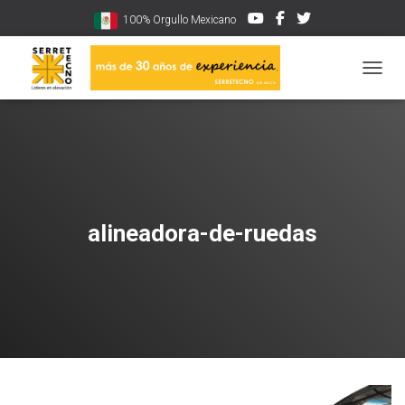
100% Orgullo Mexicano
CAMBI
alineadora-de-ruedas