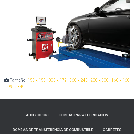
Tamaño:
150 × 150
|
300 × 179
|
360 × 240
|
230 × 300
|
160 × 160
|
585 × 349
ACCESORIOS
BOMBAS PARA LUBRICACION
BOMBAS DE TRANSFERENCIA DE COMBUSTIBLE
CARRETES