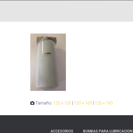
Tamaño:
120 × 150
|
120 × 160
|
120 × 193
ACCESORIOS
BOMBAS PARA LUBRICACION