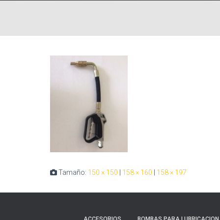
Tamaño:
150 × 150
|
158 × 160
|
158 × 197
ACCESORIOS
BOMBAS PARA LUBRICACION