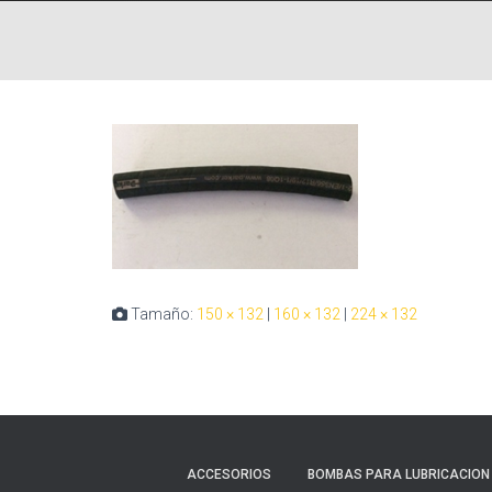
Tamaño:
150 × 132
|
160 × 132
|
224 × 132
ACCESORIOS
BOMBAS PARA LUBRICACION